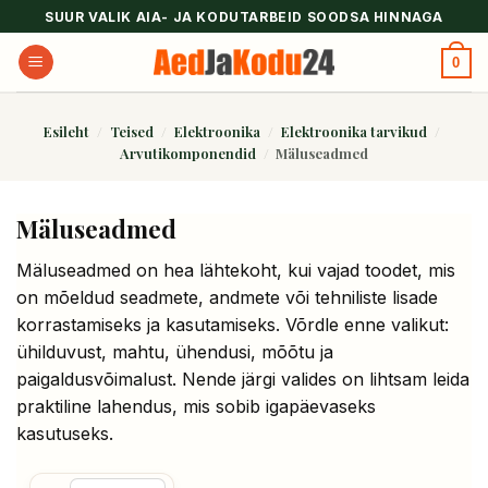
Skip
SUUR VALIK AIA- JA KODUTARBEID SOODSA HINNAGA
to
0
content
Esileht
/
Teised
/
Elektroonika
/
Elektroonika tarvikud
/
Arvutikomponendid
/
Mäluseadmed
Mäluseadmed
Mäluseadmed on hea lähtekoht, kui vajad toodet, mis
on mõeldud seadmete, andmete või tehniliste lisade
korrastamiseks ja kasutamiseks. Võrdle enne valikut:
ühilduvust, mahtu, ühendusi, mõõtu ja
paigaldusvõimalust. Nende järgi valides on lihtsam leida
praktiline lahendus, mis sobib igapäevaseks
kasutuseks.