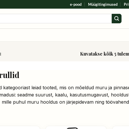
e-pood
Müügitingimused
Pri
Kuvatakse kõik 5 tule
d
ullid
d kategooriast leiad tooted, mis on mõeldud muru ja pinnas
omadusi: seadme suurust, kaalu, kasutusmugavust, hooldust j
 mille puhul muru hooldus on järjepidevam ning töövahend 