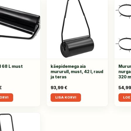
l 68 L must
käepidemega aia
Murun
mururull, must, 42 l, raud
nurga
ja teras
320 
€
93,99
€
54,9
KORVI
LISA KORVI
LOE