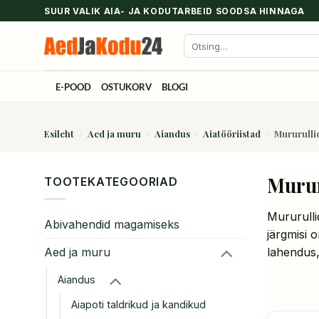
Skip
SUUR VALIK AIA- JA KODUTARBEID SOODSA HINNAGA
to
Otsi:
content
E-POOD
OSTUKORV
BLOGI
Esileht
/
Aed ja muru
/
Aiandus
/
Aiatööriistad
/
Mururulli
Murur
TOOTEKATEGOORIAD
Mururulli
Abivahendid magamiseks
järgmisi 
lahendus,
Aed ja muru
Aiandus
Aiapoti taldrikud ja kandikud