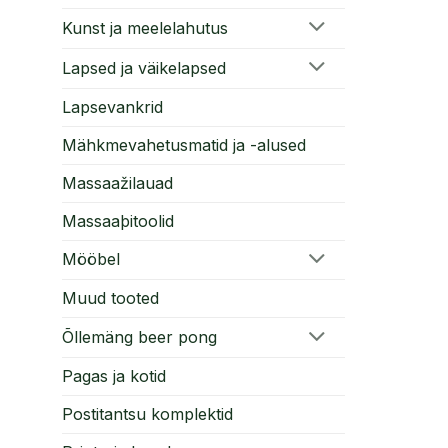
Kunst ja meelelahutus
Lapsed ja väikelapsed
Lapsevankrid
Mähkmevahetusmatid ja -alused
Massaažilauad
Massaaþitoolid
Mööbel
Muud tooted
Õllemäng beer pong
Pagas ja kotid
Postitantsu komplektid