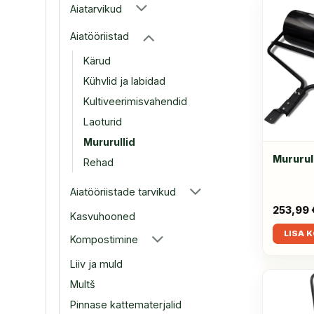
Aiatarvikud
Aiatööriistad
Kärud
Kühvlid ja labidad
Kultiveerimisvahendid
Laoturid
Mururullid
Mururul
Rehad
Aiatööriistade tarvikud
253,99
Kasvuhooned
LISA 
Kompostimine
Liiv ja muld
Multš
Pinnase kattematerjalid