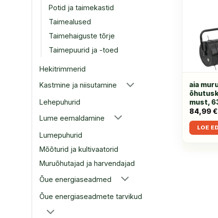
Potid ja taimekastid
Taimealused
Taimehaiguste tõrje
Taimepuurid ja -toed
Hekitrimmerid
aia muru
Kastmine ja niisutamine
õhutusk
Lehepuhurid
must, 63
84,99
€
Lume eemaldamine
LOE E
Lumepuhurid
Mõõturid ja kultivaatorid
Muruõhutajad ja harvendajad
Õue energiaseadmed
Õue energiaseadmete tarvikud