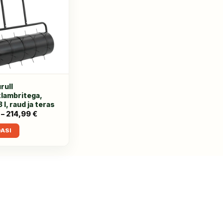
rull
lambritega,
 l, raud ja teras
–
214,99
€
Hinnavahemik:
84,99 €
kuni
DASI
214,99 €