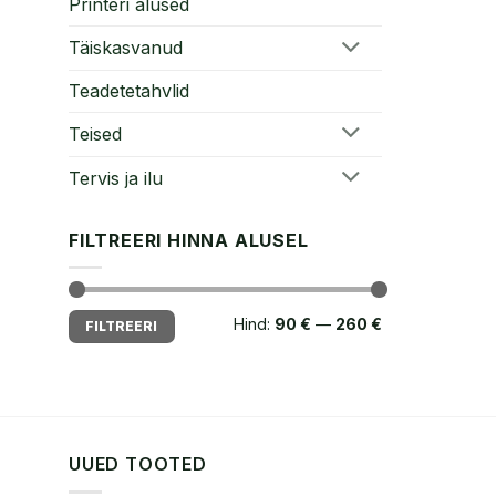
Printeri alused
Täiskasvanud
Teadetetahvlid
Teised
Tervis ja ilu
FILTREERI HINNA ALUSEL
Minimaalne
Maksimaalne
Hind:
90 €
—
260 €
FILTREERI
hind
hind
UUED TOOTED