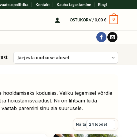
vaatsuspoliitika
Kontakt
Kauba tagastamine
Blogi
0
OSTUKORV /
0,00
€
must
Sorditud
uusimate
järgi
e hooldamiseks koduaias. Valiku tegemisel võrdle
a hoiustamisvajadust. Nii on lihtsam leida
vastab paremini sinu aia suurusele.
Näita