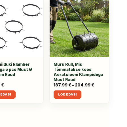
iiduki klamber
Muru Rull, Mis
ga 5 pcs Must Ø
Tõmmatakse koos
mm Raud
Aeratsiooni Klampidega
Must Raud
9
€
187,99
€
–
204,99
€
Hinnavahemik:
187,99 €
kuni
 EDASI
LOE EDASI
204,99 €