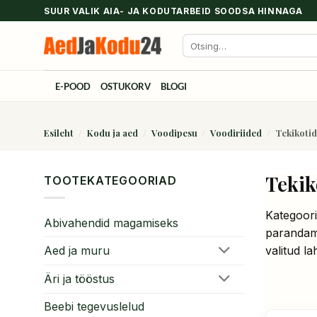
Skip
SUUR VALIK AIA- JA KODUTARBEID SOODSA HINNAGA
to
Otsi:
content
E-POOD
OSTUKORV
BLOGI
Esileht
/
Kodu ja aed
/
Voodipesu
/
Voodiriided
/
Tekikoti
Tekik
TOOTEKATEGOORIAD
Kategoori
Abivahendid magamiseks
parandami
valitud l
Aed ja muru
Äri ja tööstus
Beebi tegevuslelud