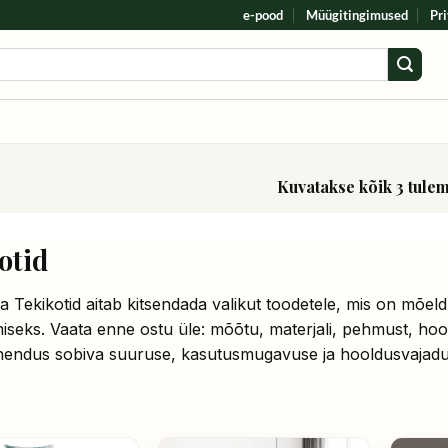
e-pood
Müügitingimused
Pri
Kuvatakse kõik 3 tule
d
otid
a Tekikotid aitab kitsendada valikut toodetele, mis on mõ
seks. Vaata enne ostu üle: mõõtu, materjali, pehmust, hooldu
ahendus sobiva suuruse, kasutusmugavuse ja hooldusvajad