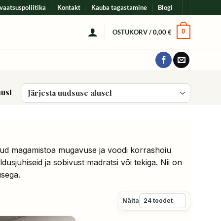
vaatsuspoliitika
Kontakt
Kauba tagastamine
Blogi
0
OSTUKORV /
0,00
€
must
Sorditud
uusimate
järgi
eldud magamistoa mugavuse ja voodi korrashoiu
sjuhiseid ja sobivust madratsi või tekiga. Nii on
usega.
Näita