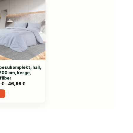
pesukomplekt, hall,
00 cm, kerge,
fiiber
9
€
–
46,99
€
Hinnavahemik:
24,99 €
kuni
I
46,99 €
i.