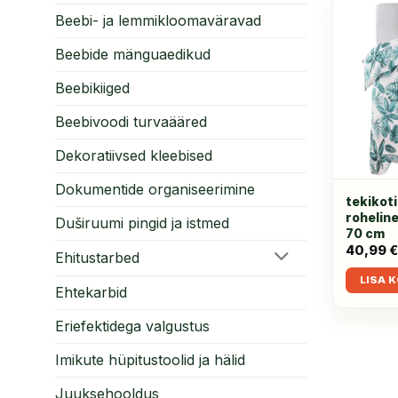
Beebi- ja lemmikloomaväravad
Beebide mänguaedikud
Beebikiiged
Beebivoodi turvaääred
Dekoratiivsed kleebised
Dokumentide organiseerimine
tekikot
rohelin
Duširuumi pingid ja istmed
70 cm
40,99
Ehitustarbed
LISA 
Ehtekarbid
Eriefektidega valgustus
Imikute hüpitustoolid ja hälid
Juuksehooldus