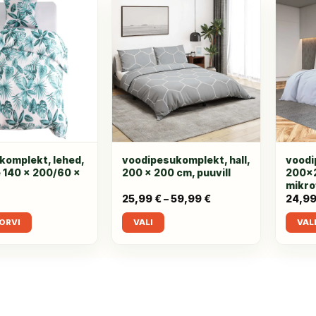
ikomplekt, lehed,
voodipesukomplekt, hall,
voodi
e 140 x 200/60 x
200 x 200 cm, puuvill
200×2
mikro
€
25,99
€
–
59,99
€
Hinnavahemik:
24,9
25,99 €
kuni
KORVI
VALI
VAL
59,99 €
Sellel
Sellel
tootel
tootel
on
on
mitu
mitu
varianti.
variant