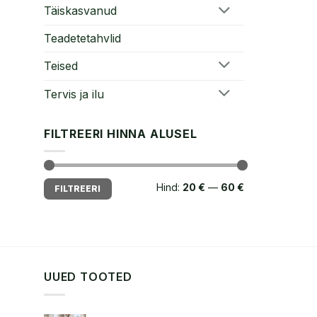
Täiskasvanud
Teadetetahvlid
Teised
Tervis ja ilu
FILTREERI HINNA ALUSEL
Minimaalne
Maksimaalne
Hind:
20 €
—
60 €
FILTREERI
hind
hind
UUED TOOTED