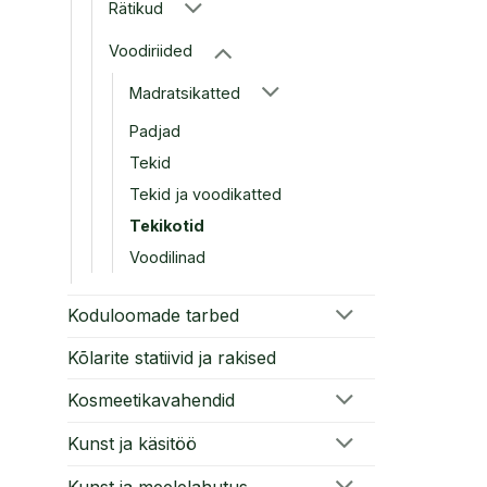
Rätikud
Voodiriided
Madratsikatted
Padjad
Tekid
Tekid ja voodikatted
Tekikotid
Voodilinad
Koduloomade tarbed
Kõlarite statiivid ja rakised
Kosmeetikavahendid
Kunst ja käsitöö
Kunst ja meelelahutus