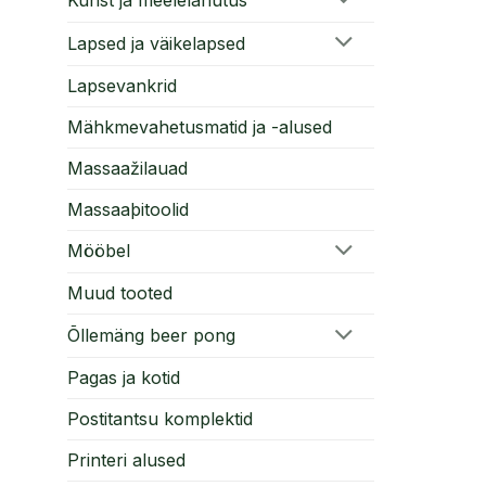
Lapsed ja väikelapsed
Lapsevankrid
Mähkmevahetusmatid ja -alused
Massaažilauad
Massaaþitoolid
Mööbel
Muud tooted
Õllemäng beer pong
Pagas ja kotid
Postitantsu komplektid
Printeri alused