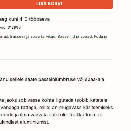
LISA KORVI
aeg kuni 4-9 tööpäeva
ood:
313996
riad:
Basseini ja spaa tarvikud
,
Basseinid ja spaad
,
Kodu ja
 tänu sellele saate basseiniümbruse või spaa-ala
te jaoks sobivasse kohta liigutada (sobib katetele
 vändaga rattaga, millel on mugavaks käsitsemiseks
ridega ilma vaevata rullikule. Rulliku toru on
ukindlast alumiiniumist.