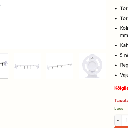
Tor
Tor
Kol
mm
Kah
5 n
Reg
Vaj
Kõigil
Tasuta
Laos
bassei