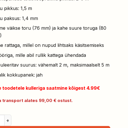
u pikkus: 1,5 m
u paksus: 1,4 mm
me väikse toru (76 mm) ja kahe suure toruga (80
)
e rattaga, millel on nupud lihtsaks käsitsemiseks
ööriga, mille abil rullik kattega ühendada
uleeritav suurus: vähemalt 2 m, maksimaalselt 5 m
alik kokkupanek: jah
e toodetele kulleriga saatmine kõigest 4.99€
 transport alates 99,00 € ostust.
nikatte rullik plastist alusega kogus