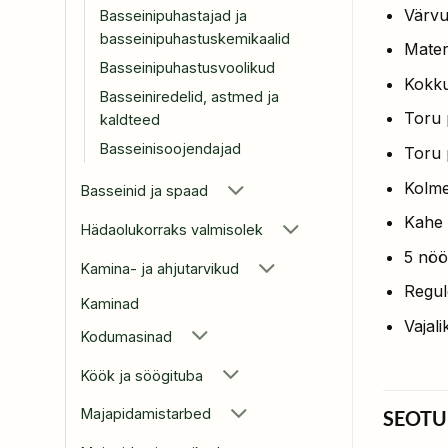
Värvu
Basseinipuhastajad ja
basseinipuhastuskemikaalid
Materj
Basseinipuhastusvoolikud
Kokku
Basseiniredelid, astmed ja
Toru 
kaldteed
Basseinisoojendajad
Toru 
Kolme
Basseinid ja spaad
Kahe 
Hädaolukorraks valmisolek
5 nöör
Kamina- ja ahjutarvikud
Regul
Kaminad
Vajal
Kodumasinad
Köök ja söögituba
Majapidamistarbed
SEOTU