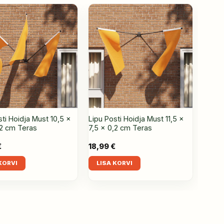
sti Hoidja Must 10,5 x
Lipu Posti Hoidja Must 11,5 x
,2 cm Teras
7,5 x 0,2 cm Teras
€
18,99
€
KORVI
LISA KORVI