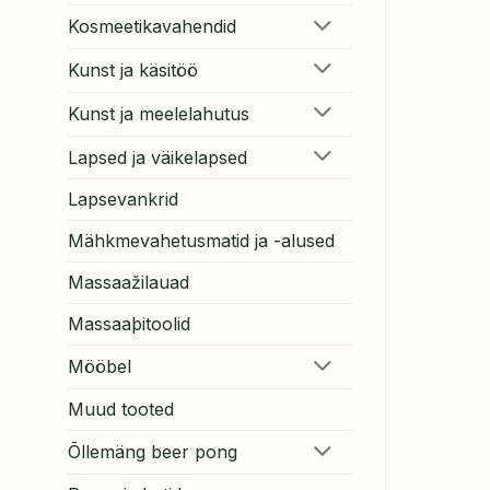
Kosmeetikavahendid
Kunst ja käsitöö
Kunst ja meelelahutus
Lapsed ja väikelapsed
Lapsevankrid
Mähkmevahetusmatid ja -alused
Massaažilauad
Massaaþitoolid
Mööbel
Muud tooted
Õllemäng beer pong