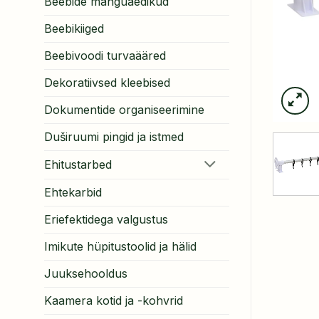
Beebide mänguaedikud
Beebikiiged
Beebivoodi turvaääred
Dekoratiivsed kleebised
Dokumentide organiseerimine
Duširuumi pingid ja istmed
Ehitustarbed
Ehtekarbid
Eriefektidega valgustus
Imikute hüpitustoolid ja hälid
Juuksehooldus
Kaamera kotid ja -kohvrid