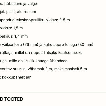
s: hõbedane ja valge
al: plast, alumiinium
pandud teleskooprulliku pikkus: 2–5 m
pikkus: 1,5 m
paksus: 1,4 mm
 väikse toru (76 mm) ja kahe suure toruga (80 mm)
rattaga, millel on nupud lihtsaks käsitsemiseks
iga, mille abil rullik kattega ühendada
eeritav suurus: vähemalt 2 m, maksimaalselt 5 m
ik kokkupanek: jah
D TOOTED