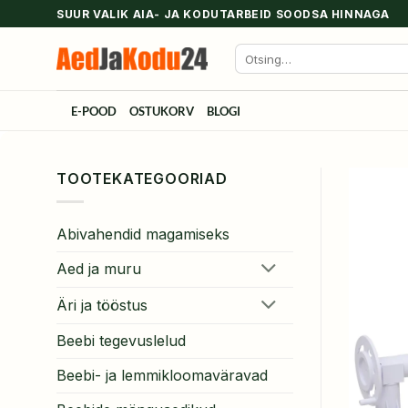
Skip
SUUR VALIK AIA- JA KODUTARBEID SOODSA HINNAGA
to
Otsi:
content
E-POOD
OSTUKORV
BLOGI
TOOTEKATEGOORIAD
Abivahendid magamiseks
Aed ja muru
Äri ja tööstus
Beebi tegevuslelud
Beebi- ja lemmikloomaväravad