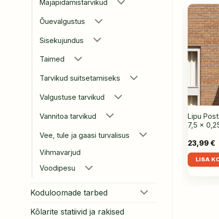
Majapidamistarvikud
Õuevalgustus
Sisekujundus
Taimed
Tarvikud suitsetamiseks
Valgustuse tarvikud
adjad 2 tk, sinine,
Halloweeni Rippuv Kummitus 3
Lipu Post
Vannitoa tarvikud
m, samet
pcs Mitmevärviline 61 x 97 cm
7,5 x 0,
Vee, tule ja gaasi turvalisus
44,99
€
Hinnavahemik:
28,99
€
23,99
€
25,99 €
Vihmavarjud
kuni
LISA KORVI
LISA K
44,99 €
Voodipesu
Koduloomade tarbed
Kõlarite statiivid ja rakised