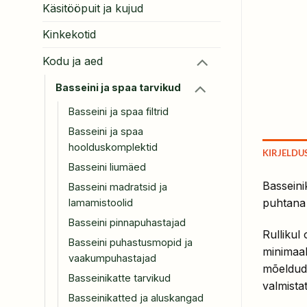
Käsitööpuit ja kujud
Kinkekotid
Kodu ja aed
Basseini ja spaa tarvikud
Basseini ja spaa filtrid
Basseini ja spaa
hoolduskomplektid
KIRJELDU
Basseini liumäed
Basseini
Basseini madratsid ja
puhtana 
lamamistoolid
Basseini pinnapuhastajad
Rullikul
Basseini puhastusmopid ja
minimaal
vaakumpuhastajad
mõeldud 
Basseinikatte tarvikud
valmista
Basseinikatted ja aluskangad