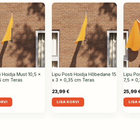
i Hoidja Must 10,5 x
Lipu Posti Hoidja Hõbedane 15
Lipu Po
25 cm Teras
x 3 x 0,35 cm Teras
7,5 x 0
23,99
€
25,99
ORVI
LISA KORVI
LISA 