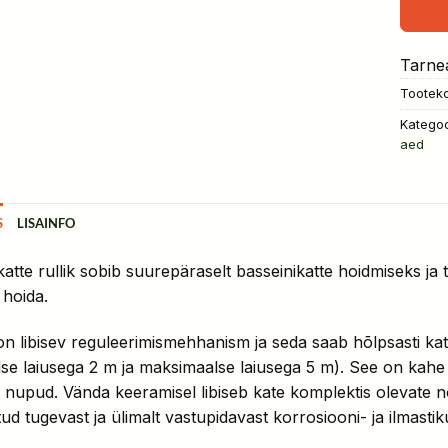
Tarne
Tootek
Kategoo
aed
S
LISAINFO
katte rullik sobib suurepäraselt basseinikatte hoidmiseks ja
hoida.
 on libisev reguleerimismehhanism ja seda saab hõlpsasti kat
se laiusega 2 m ja maksimaalse laiusega 5 m). See on kahe
nupud. Vända keeramisel libiseb kate komplektis olevate nöö
tud tugevast ja ülimalt vastupidavast korrosiooni- ja ilmastik