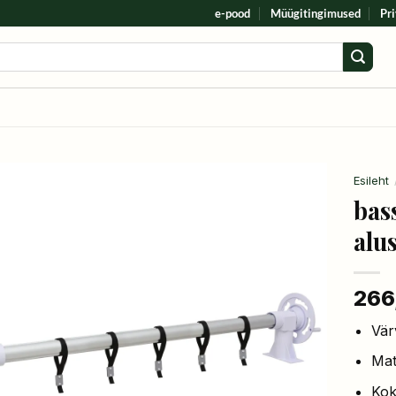
e-pood
Müügitingimused
Pri
Esileht
bass
alu
266
Vär
Mat
Kok