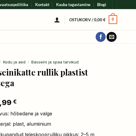
vaatsuspoliitika
Kontakt
Kauba tagastamine
Blogi
0
OSTUKORV /
0,00
€
/
Kodu ja aed
/
Basseini ja spaa tarvikud
einikatte rullik plastist
sega
,99
€
vus: hõbedane ja valge
erjal: plast, alumiinium
kupandud teleskooprulliku pikkus: 2–5 m