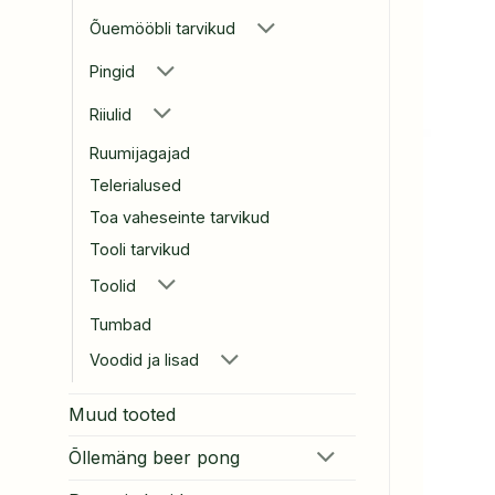
Õuemööbli tarvikud
Pingid
Riiulid
Ruumijagajad
Telerialused
Toa vaheseinte tarvikud
Tooli tarvikud
Toolid
Tumbad
Voodid ja lisad
Muud tooted
Õllemäng beer pong