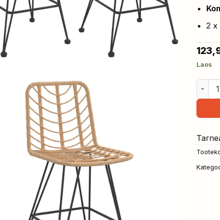
Kom
2 x
123,
Laos
baarit
Tarne
Tootek
Kategoo