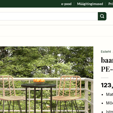
e-pood
Müügitingimused
Pri
Esileht
baar
PE-
123
Mat
Mõõ
Ist