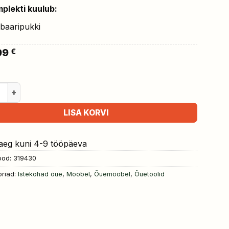
plekti kuulub:
 baaripukki
99
€
oolid 2 tk, 45 x 56 x 103,5 cm, PE-rotang ja teras kogus
LISA KORVI
aeg kuni 4-9 tööpäeva
ood:
319430
riad:
Istekohad õue
,
Mööbel
,
Õuemööbel
,
Õuetoolid