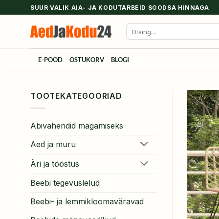
Skip
SUUR VALIK AIA- JA KODUTARBEID SOODSA HINNAGA
to
Otsi:
content
E-POOD
OSTUKORV
BLOGI
TOOTEKATEGOORIAD
Abivahendid magamiseks
Aed ja muru
Äri ja tööstus
Beebi tegevuslelud
Beebi- ja lemmikloomaväravad