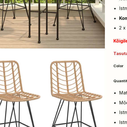
Ist
Kom
2 x
Kõigil
Tasuta
Color
Quanti
Mat
Mõõ
Ist
Ist