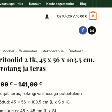
vaatsuspoliitika
Kontakt
Kauba tagastamine
Blogi
0
OSTUKORV /
0,00
€
/
Mööbel
/
Õuemööbel
/
Istekohad õue
/
Õuetoolid
itoolid 2 tk, 45 x 56 x 103,5 cm,
rotang ja teras
,99
–
141,99
Hinnavahemik:
€
€
123,99 €
erjal: teras, rotangi välimusega polüetüleen
kuni
141,99 €
dud: 45 x 56 x 103,5 cm (L x S x K)
me suurus: 45 x 45 cm (L x S)