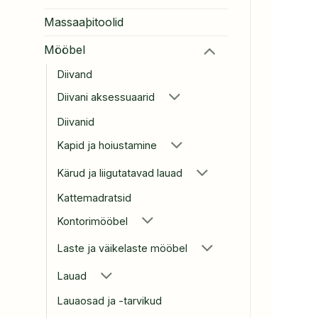
Massaaþitoolid
Mööbel
Diivand
Diivani aksessuaarid
Diivanid
Kapid ja hoiustamine
Kärud ja liigutatavad lauad
Kattemadratsid
Kontorimööbel
Laste ja väikelaste mööbel
Lauad
Lauaosad ja -tarvikud