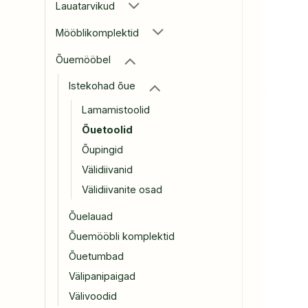
Lauatarvikud
Mööblikomplektid
Õuemööbel
Istekohad õue
Lamamistoolid
Õuetoolid
Õupingid
Välidiivanid
Välidiivanite osad
Õuelauad
Õuemööbli komplektid
Õuetumbad
Välipanipaigad
Välivoodid