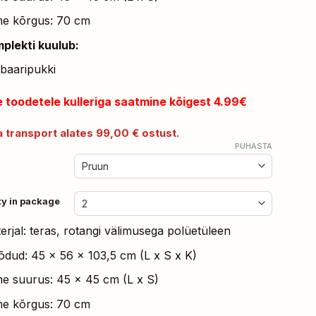
me kõrgus: 70 cm
plekti kuulub:
 baaripukki
e toodetele kulleriga saatmine kõigest 4.99€
 transport alates 99,00 € ostust.
PUHASTA
ty in package
erjal: teras, rotangi välimusega polüetüleen
dud: 45 x 56 x 103,5 cm (L x S x K)
me suurus: 45 x 45 cm (L x S)
me kõrgus: 70 cm