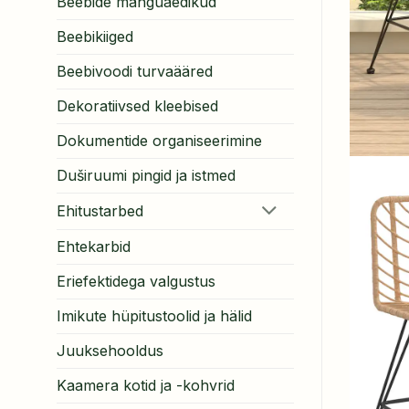
Beebide mänguaedikud
Beebikiiged
Beebivoodi turvaääred
Dekoratiivsed kleebised
Dokumentide organiseerimine
Duširuumi pingid ja istmed
Ehitustarbed
Ehtekarbid
Eriefektidega valgustus
Imikute hüpitustoolid ja hälid
Juuksehooldus
Kaamera kotid ja -kohvrid