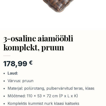
3-osaline aiamööbli
komplekt, pruun
178,99
€
Laud:
Värvus: pruun
Materjal: polürotang, pulbervärvitud teras, klaas
Mõõtmed: 110 x 53 x 72 cm (P x L x K)
Komplektis kummist nurk klaasi kaitseks