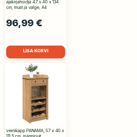
ajakirjahoidja 47 x 40 x 134
cm, must ja valge, A4
96,99
€
LISA KORVI
veinikapp PANAMA, 57 x 40 x
111,5 cm, männipuit