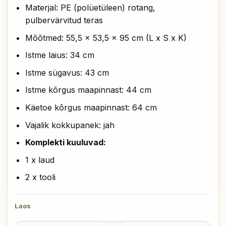
Materjal: PE (polüetüleen) rotang,
pulbervärvitud teras
Mõõtmed: 55,5 x 53,5 x 95 cm (L x S x K)
Istme laius: 34 cm
Istme sügavus: 43 cm
Istme kõrgus maapinnast: 44 cm
Käetoe kõrgus maapinnast: 64 cm
Vajalik kokkupanek: jah
Komplekti kuuluvad:
1 x laud
2 x tooli
Laos