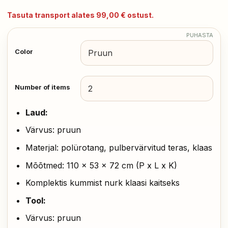
Tasuta transport alates 99,00 € ostust.
PUHASTA
Color
Number of items
Laud:
Värvus: pruun
Materjal: polürotang, pulbervärvitud teras, klaas
Mõõtmed: 110 x 53 x 72 cm (P x L x K)
Komplektis kummist nurk klaasi kaitseks
Tool:
Värvus: pruun