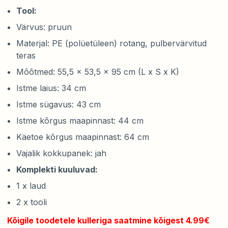
Tool:
Värvus: pruun
Materjal: PE (polüetüleen) rotang, pulbervärvitud
teras
Mõõtmed: 55,5 x 53,5 x 95 cm (L x S x K)
Istme laius: 34 cm
Istme sügavus: 43 cm
Istme kõrgus maapinnast: 44 cm
Käetoe kõrgus maapinnast: 64 cm
Vajalik kokkupanek: jah
Komplekti kuuluvad:
1 x laud
2 x tooli
Kõigile toodetele kulleriga saatmine kõigest 4.99€