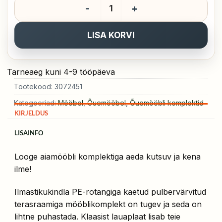
3-osaline aiamööbli komplekt
LISA KORVI
Tarneaeg kuni 4-9 tööpäeva
Tootekood:
3072451
Kategooriad:
Mööbel
,
Õuemööbel
,
Õuemööbli komplektid
KIRJELDUS
LISAINFO
Looge aiamööbli komplektiga aeda kutsuv ja kena
ilme!
Ilmastikukindla PE-rotangiga kaetud pulbervärvitud
terasraamiga mööblikomplekt on tugev ja seda on
lihtne puhastada. Klaasist lauaplaat lisab teie