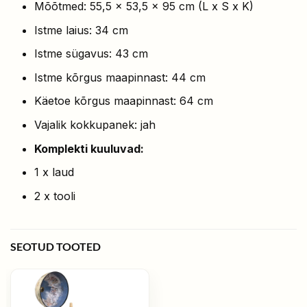
Mõõtmed: 55,5 x 53,5 x 95 cm (L x S x K)
Istme laius: 34 cm
Istme sügavus: 43 cm
Istme kõrgus maapinnast: 44 cm
Käetoe kõrgus maapinnast: 64 cm
Vajalik kokkupanek: jah
Komplekti kuuluvad:
1 x laud
2 x tooli
SEOTUD TOOTED