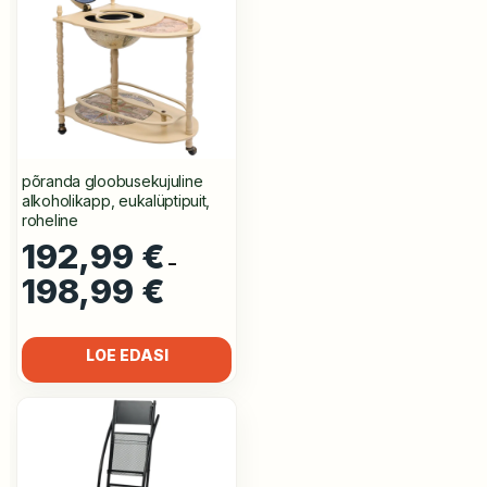
põranda gloobusekujuline
alkoholikapp, eukalüptipuit,
roheline
192,99
€
–
198,99
€
Hinnavahemik:
192,99 €
kuni
198,99 €
LOE EDASI