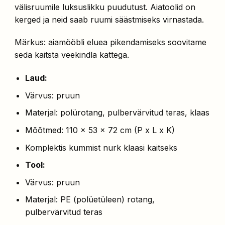
välisruumile luksuslikku puudutust. Aiatoolid on
kerged ja neid saab ruumi säästmiseks virnastada.
Märkus: aiamööbli eluea pikendamiseks soovitame
seda kaitsta veekindla kattega.
Laud:
Värvus: pruun
Materjal: polürotang, pulbervärvitud teras, klaas
Mõõtmed: 110 x 53 x 72 cm (P x L x K)
Komplektis kummist nurk klaasi kaitseks
Tool:
Värvus: pruun
Materjal: PE (polüetüleen) rotang,
pulbervärvitud teras