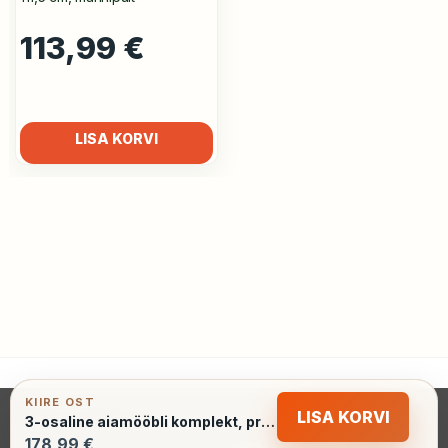
113,99
€
LISA KORVI
KIIRE OST
KONTAKT
MÜÜGITINGIMUSED
PRIVAATSUSPOLIITIKA
LISA KORVI
3-osaline aiamööbli komplekt, pruun
KAUBA TAGASTAMINE
178,99 €