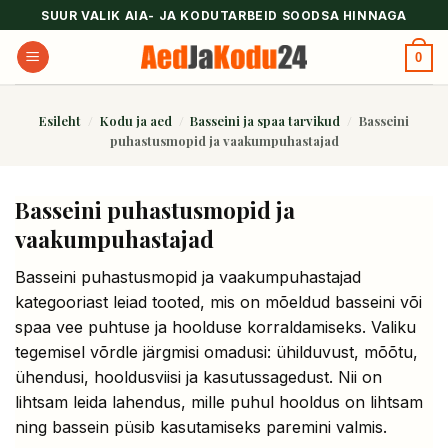
Skip
SUUR VALIK AIA- JA KODUTARBEID SOODSA HINNAGA
to
0
content
Esileht
/
Kodu ja aed
/
Basseini ja spaa tarvikud
/
Basseini
puhastusmopid ja vaakumpuhastajad
Basseini puhastusmopid ja
vaakumpuhastajad
Basseini puhastusmopid ja vaakumpuhastajad
kategooriast leiad tooted, mis on mõeldud basseini või
spaa vee puhtuse ja hoolduse korraldamiseks. Valiku
tegemisel võrdle järgmisi omadusi: ühilduvust, mõõtu,
ühendusi, hooldusviisi ja kasutussagedust. Nii on
lihtsam leida lahendus, mille puhul hooldus on lihtsam
ning bassein püsib kasutamiseks paremini valmis.