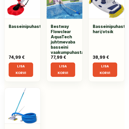
Basseinipuhastaja
Bestway
Basseinipuhastaj
Flowclear
hari/otsik
AquaTech
juhtmevaba
basseini
vaakumpuhastaja
74,99
€
77,99
€
38,99
€
LISA
LISA
LISA
KORVI
KORVI
KORVI