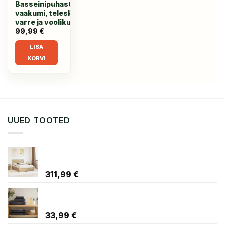
Basseinipuhastustööriist
vaakumi, teleskoobist
varre ja voolikuga
99,99
€
LISA
KORVI
UUED TOOTED
Voodi raam peaga sahtliga Sonoma tamm
140 x 190 cm Tehispuit
311,99
€
Külastaja rätik SOLUND 10 pcs Antratsiit 15 x
21 cm 550 gsm
33,99
€