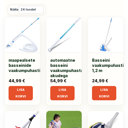
Näita
maapealsete
automaatne
Basseini
basseinide
basseini
vaakumpuhasti
vaakumpuhasti
vaakumpuhastaja
1,2 m
akudega
44,99
€
54,99
€
24,99
€
LISA
LISA
LISA
KORVI
KORVI
KORVI